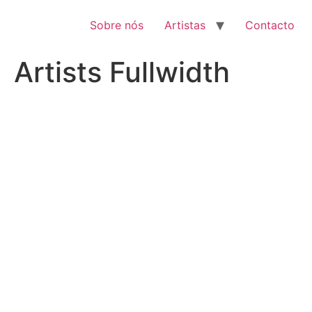
Pular
para
Sobre nós
Artistas
Contacto
o
conteúdo
Artists Fullwidth