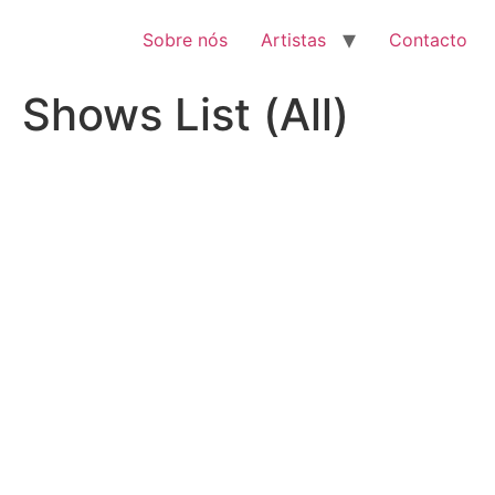
Pular
para
Sobre nós
Artistas
Contacto
o
conteúdo
Shows List (All)