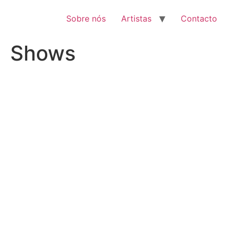
Pular
para
Sobre nós
Artistas
Contacto
o
conteúdo
Shows