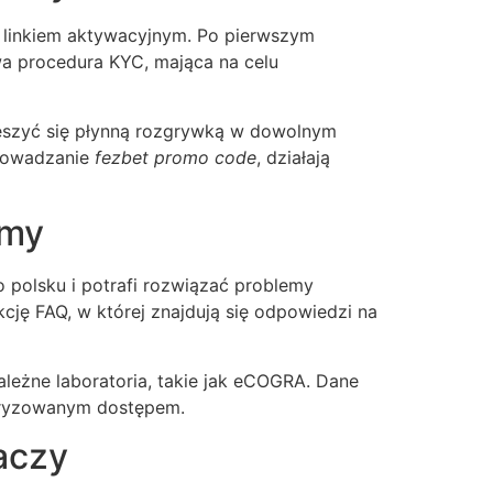
to linkiem aktywacyjnym. Po pierwszym
a procedura KYC, mająca na celu
ieszyć się płynną rozgrywką w dowolnym
prowadzanie
fezbet promo code
, działają
rmy
 polsku i potrafi rozwiązać problemy
cję FAQ, w której znajdują się odpowiedzi na
ależne laboratoria, takie jak eCOGRA. Dane
toryzowanym dostępem.
raczy