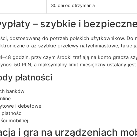
30 dni od otrzymania
wypłaty – szybkie i bezpieczn
ci, dostosowaną do potrzeb polskich użytkowników. Do n
ektroniczne oraz szybkie przelewy natychmiastowe, takie j
–48 godzin, przy czym środki trafiają na konto gracza szy
ynosi 50 PLN, a maksymalny limit miesięczny ustalany jest
dy płatności
ich banków
nline
dytowe i debetowe
 płatności
ści mobilnej
kacja i gra na urządzeniach mo