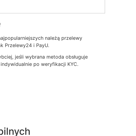
e
ajpopularniejszych należą przelewy
ak Przelewy24 i PayU.
bciej, jeśli wybrana metoda obsługuje
 indywidualnie po weryfikacji KYC.
bilnych