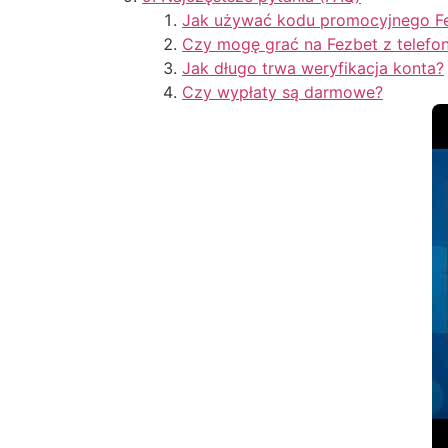
Jak używać kodu promocyjnego F
Czy mogę grać na Fezbet z telefo
Jak długo trwa weryfikacja konta?
Czy wypłaty są darmowe?