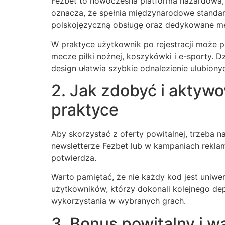
Fezbet to nowoczesna platforma hazardowa, k
oznacza, że spełnia międzynarodowe standard
polskojęzyczną obsługę oraz dedykowane me
W praktyce użytkownik po rejestracji może p
mecze piłki nożnej, koszykówki i e-sporty. D
design ułatwia szybkie odnalezienie ulubiony
2. Jak zdobyć i aktyw
praktyce
Aby skorzystać z oferty powitalnej, trzeba 
newsletterze Fezbet lub w kampaniach reklam
potwierdza.
Warto pamiętać, że nie każdy kod jest uniwer
użytkowników, którzy dokonali kolejnego dep
wykorzystania w wybranych grach.
3. Bonus powitalny i w