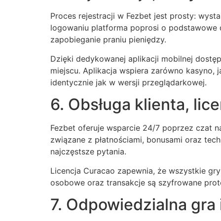
Proces rejestracji w Fezbet jest prosty: wys
logowaniu platforma poprosi o podstawowe 
zapobieganie praniu pieniędzy.
Dzięki dedykowanej aplikacji mobilnej dost
miejscu. Aplikacja wspiera zarówno kasyno,
identycznie jak w wersji przeglądarkowej.
6. Obsługa klienta, li
Fezbet oferuje wsparcie 24/7 poprzez czat n
związane z płatnościami, bonusami oraz tech
najczęstsze pytania.
Licencja Curacao zapewnia, że wszystkie gry
osobowe oraz transakcje są szyfrowane pro
7. Odpowiedzialna gra 